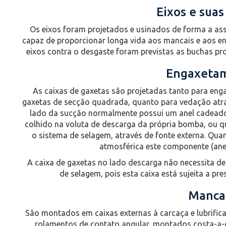
Eixos e suas
Os eixos foram projetados e usinados de forma a asse
capaz de proporcionar longa vida aos mancais e aos e
eixos contra o desgaste foram previstas as buchas pro
Engaxeta
As caixas de gaxetas são projetadas tanto para eng
gaxetas de secção quadrada, quanto para vedação atra
lado da sucção normalmente possui um anel cadeado
colhido na voluta de descarga da própria bomba, ou 
o sistema de selagem, através de fonte externa. Qua
atmosférica este componente (anel
A caixa de gaxetas no lado descarga não necessita d
de selagem, pois esta caixa está sujeita a pr
Manca
São montados em caixas externas à carcaça e lubrific
rolamentos de contato angular, montados costa-a-c