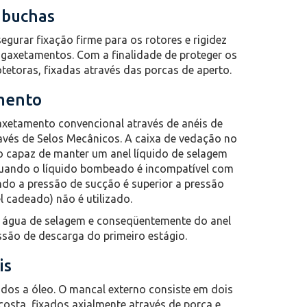
 buchas
gurar fixação firme para os rotores e rigidez
ngaxetamentos. Com a finalidade de proteger os
tetoras, fixadas através das porcas de aperto.
mento
axetamento convencional através de anéis de
vés de Selos Mecânicos. A caixa de vedação no
 capaz de manter um anel líquido de selagem
quando o líquido bombeado é incompatível com
ndo a pressão de sucção é superior a pressão
 cadeado) não é utilizado.
e água de selagem e conseqüentemente do anel
essão de descarga do primeiro estágio.
is
ados a óleo. O mancal externo consiste em dois
osta, fixados axialmente através de porca e