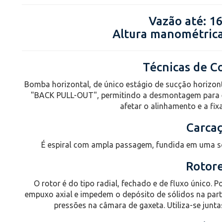
Vazão até: 1
Altura manométrica
Técnicas de C
Bomba horizontal, de único estágio de sucção horizont
"BACK PULL-OUT", permitindo a desmontagem para ev
afetar o alinhamento e a fi
Carca
É espiral com ampla passagem, fundida em uma só
Rotor
O rotor é do tipo radial, fechado e de fluxo único
empuxo axial e impedem o depósito de sólidos na parte
pressões na câmara de gaxeta. Utiliza-se juntas