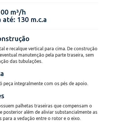
600 m³/h
 até: 130 m.c.a
onstrução
al e recalque vertical para cima. De construção
entual manutenção pela parte traseira, sem
xação das tubulações.
ça
 peça integralmente com os pés de apoio.
es
. Possuem palhetas traseiras que compensam o
 posterior além de aliviar substancialmente as
 para a vedação entre o rotor e o eixo.